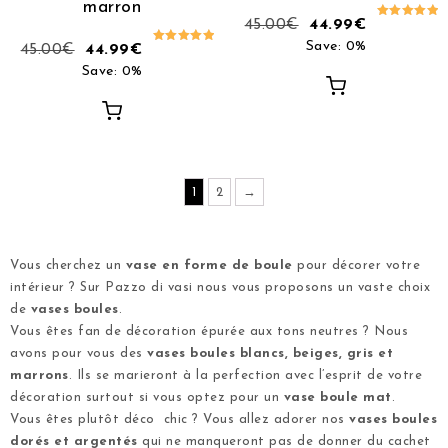
marron
45.00
€
44.99
€
Note
5.00
Save: 0%
45.00
€
44.99
€
sur 5
Note
5.00
Save: 0%
sur 5
1
2
→
Vous cherchez un
vase en forme de boule
pour décorer votre
intérieur ? Sur
Pazzo di vasi
nous vous proposons un vaste choix
de
vases boules
.
Vous êtes fan de décoration épurée aux tons neutres ? Nous
avons pour vous des
vases boules
blancs
, beiges, gris et
marrons
. Ils se marieront à la perfection avec l’esprit de votre
décoration surtout si vous optez pour un
vase boule mat
.
Vous êtes plutôt déco chic ? Vous allez adorer nos
vases boules
dorés et argentés
qui ne manqueront pas de donner du cachet