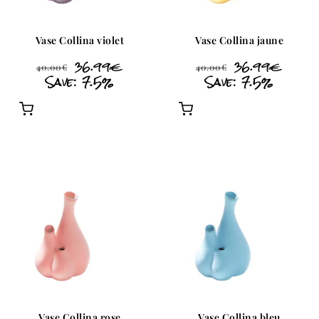
Vase Collina violet
Vase Collina jaune
36.99
€
36.99
€
40.00
€
40.00
€
Save: 7.5%
Save: 7.5%
Vase Collina rose
Vase Collina bleu