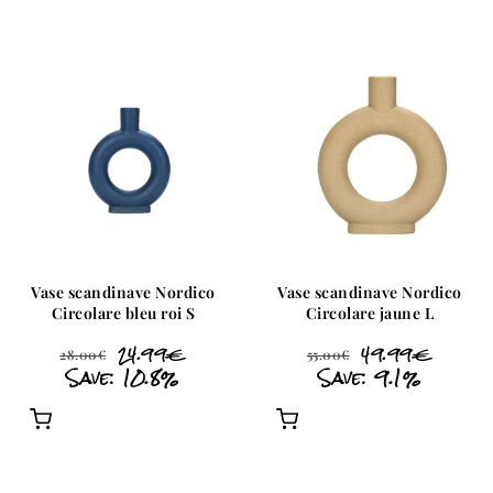
Vase scandinave Nordico
Vase scandinave Nordico
Circolare bleu roi S
Circolare jaune L
24.99
€
49.99
€
28.00
€
55.00
€
Save: 10.8%
Save: 9.1%