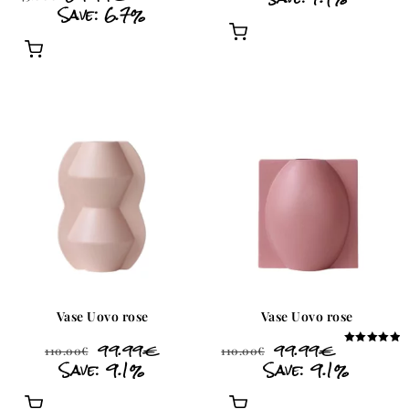
Save: 6.7%
5.00
sur 5
Vase Uovo rose
Vase Uovo rose
99.99
€
99.99
€
110.00
€
110.00
€
Note
Save: 9.1%
Save: 9.1%
5.00
sur 5