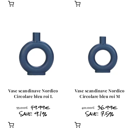
Vase scandinave Nordico
Vase scandinave Nordico
Circolare bleu roi L
Circolare bleu roi M
49.99
€
36.99
€
55.00
€
40.00
€
Save: 9.1%
Save: 7.5%