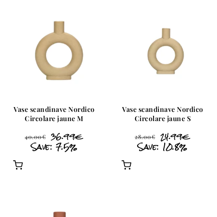
Vase scandinave Nordico
Vase scandinave Nordico
Circolare jaune M
Circolare jaune S
36.99
€
24.99
€
40.00
€
28.00
€
Save: 7.5%
Save: 10.8%