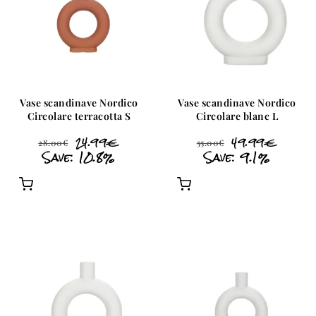
Vase scandinave Nordico
Vase scandinave Nordico
Circolare terracotta S
Circolare blanc L
24.99
€
49.99
€
28.00
€
55.00
€
Save: 10.8%
Save: 9.1%