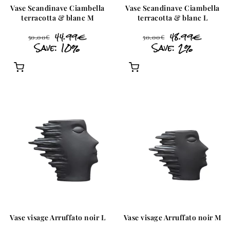
Vase Scandinave Ciambella
Vase Scandinave Ciambella
terracotta & blanc M
terracotta & blanc L
44.99
€
48.99
€
50.00
€
50.00
€
Save: 10%
Save: 2%
Vase visage Arruffato noir L
Vase visage Arruffato noir M