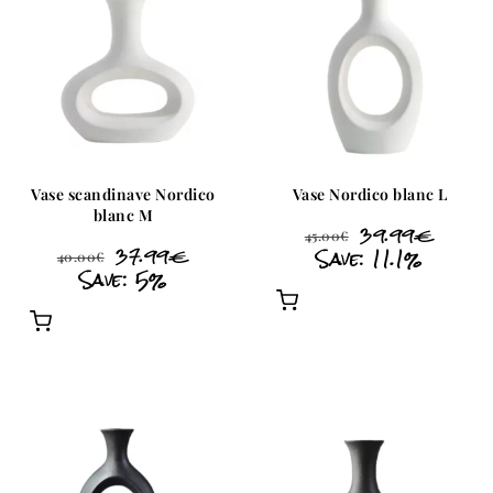
Vase scandinave Nordico
Vase Nordico blanc L
blanc M
39.99
€
45.00
€
37.99
€
Save: 11.1%
40.00
€
Save: 5%