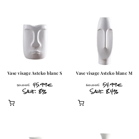
Vase visage Asteko blanc S
Vase visage Asteko blanc M
45.99
€
54.99
€
50.00
€
60.00
€
Save: 8%
Save: 8.4%