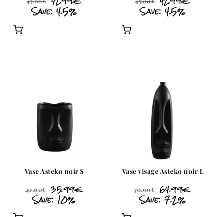
42.99
€
42.99
€
45.00
€
45.00
€
Save: 4.5%
Save: 4.5%
Vase Asteko noir S
Vase visage Asteko noir L
35.99
€
64.99
€
40.00
€
70.00
€
Save: 10%
Save: 7.2%