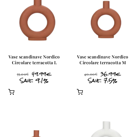
Vase scandinave Nordico
Vase scandinave Nordico
Circolare terracotta L
Circolare terracotta M
49.99
€
36.99
€
55.00
€
40.00
€
Save: 9.1%
Save: 7.5%