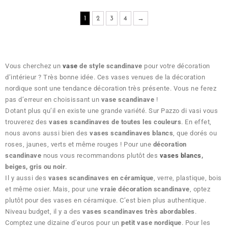
1
2
3
4
→
Vous cherchez un
vase
de style scandinave
pour votre décoration
d’intérieur ? Très bonne idée. Ces vases venues de la décoration
nordique sont une tendance décoration très présente. Vous ne ferez
pas d’erreur en choisissant un
vase scandinave
!
Dotant plus qu’il en existe une grande variété. Sur Pazzo di vasi vous
trouverez des
vases scandinaves de toutes les couleurs
. En effet,
nous avons aussi bien des
vases scandinaves blancs
, que dorés ou
roses, jaunes, verts et même rouges ! Pour une
décoration
scandinave
nous vous recommandons plutôt des
vases blancs
,
beiges, gris ou noir
.
Il y aussi des
vases scandinaves en céramique
, verre, plastique, bois
et même osier. Mais, pour une
vraie décoration scandinave
, optez
plutôt pour des vases en céramique. C’est bien plus authentique.
Niveau budget, il y a des
vases scandinaves
très abordables
.
Comptez une dizaine d’euros pour un
petit vase nordique
. Pour les