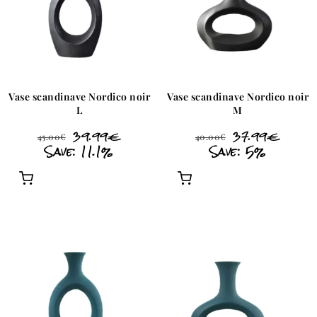
Vase scandinave Nordico noir
Vase scandinave Nordico noir
L
M
39.99
€
37.99
€
45.00
€
40.00
€
Save: 11.1%
Save: 5%