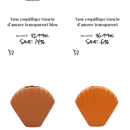
Vase coquillage Guscio
Vase coquillage Guscio
d’amore transparent bleu
d’amore transparent
42.99
€
46.99
€
50.00
€
50.00
€
Save: 14%
Save: 6%