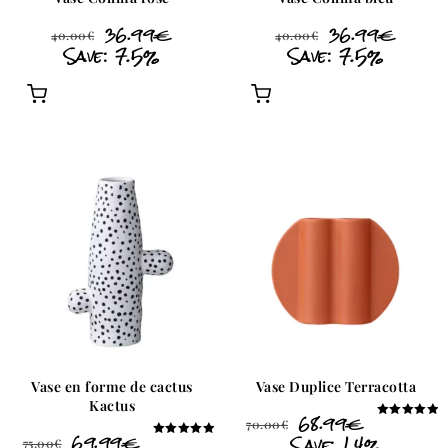
36.99
€
36.99
€
40.00
€
40.00
€
Save: 7.5%
Save: 7.5%
Vase en forme de cactus
Vase Duplice Terracotta
Kactus
68.99
€
70.00
€
Note
69.99
€
Save: 1.4%
5.00
75.00
€
Note
sur 5