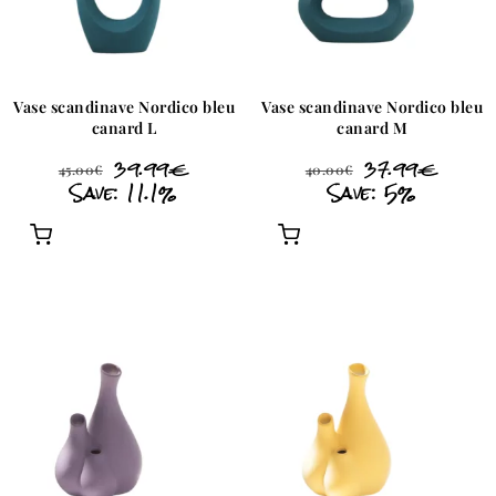
Vase scandinave Nordico bleu
Vase scandinave Nordico bleu
canard L
canard M
39.99
€
37.99
€
45.00
€
40.00
€
Save: 11.1%
Save: 5%