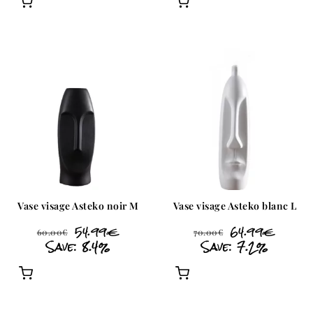
Vase visage Asteko noir M
Vase visage Asteko blanc L
54.99
€
64.99
€
60.00
€
70.00
€
Save: 8.4%
Save: 7.2%