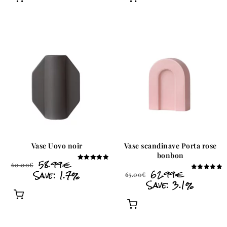
Vase Uovo noir
Vase scandinave Porta rose
bonbon
58.99
€
60.00
€
Note
Save: 1.7%
62.99
€
5.00
65.00
€
Note
sur 5
Save: 3.1%
5.00
sur 5