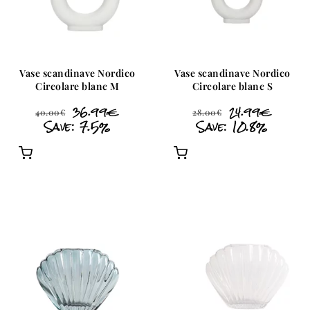
Vase scandinave Nordico
Vase scandinave Nordico
Circolare blanc M
Circolare blanc S
36.99
€
24.99
€
40.00
€
28.00
€
Save: 7.5%
Save: 10.8%