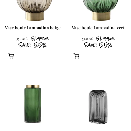
Vase boule Lampadina beige
Vase boule Lampadina vert
51.99
€
51.99
€
55.00
€
55.00
€
Save: 5.5%
Save: 5.5%