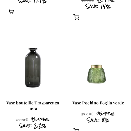
Save: 11.1%
42.99
€
50.00
€
Save: 14%
Vase bouteille Trasparenza
Vase Pochino Foglia verde
nera
45.99
€
50.00
€
43.99
€
Save: 8%
45.00
€
Save: 2.2%