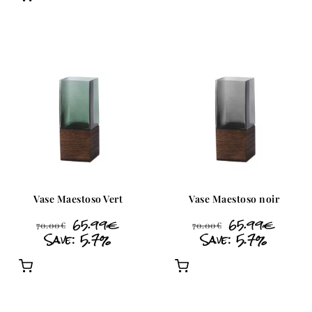
Vase Maestoso Vert
Vase Maestoso noir
65.99
€
65.99
€
70.00
€
70.00
€
Save: 5.7%
Save: 5.7%