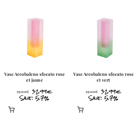
Vase Arcobaleno sfocato rose
Vase Arcobaleno sfocato rose
et jaune
et vert
32.99
€
32.99
€
35.00
€
35.00
€
Save: 5.7%
Save: 5.7%