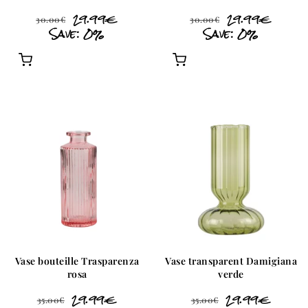
29.99
€
29.99
€
30.00
€
30.00
€
Save: 0%
Save: 0%
Vase bouteille Trasparenza
Vase transparent Damigiana
rosa
verde
29.99
€
29.99
€
35.00
€
35.00
€