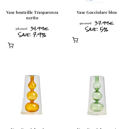
Vase bouteille Trasparenza
Vase Gocciolare bleu
nerito
37.99
€
40.00
€
34.99
€
Save: 5%
38.00
€
Save: 7.9%