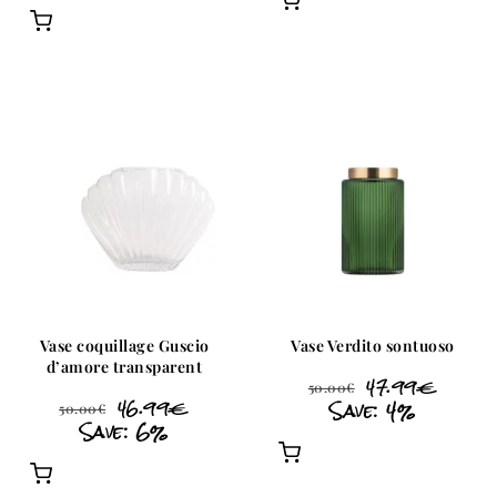
Vase coquillage Guscio
Vase Verdito sontuoso
d’amore transparent
47.99
€
50.00
€
46.99
€
Save: 4%
50.00
€
Save: 6%