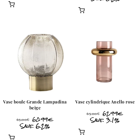
Vase boule Grande Lampadina
Vase cylindrique Anello rose
beige
62.99
€
65.00
€
60.99
€
Save: 3.1%
65.00
€
Save: 6.2%