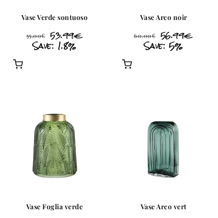
Vase Verde sontuoso
Vase Arco noir
53.99
€
56.99
€
55.00
€
60.00
€
Save: 1.8%
Save: 5%
Vase Foglia verde
Vase Arco vert