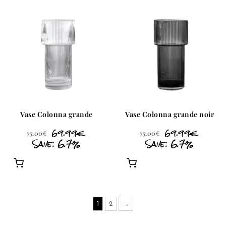
Vase Colonna grande
Vase Colonna grande noir
69.99
€
69.99
€
75.00
€
75.00
€
Save: 6.7%
Save: 6.7%
1
2
→