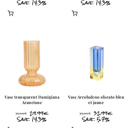
Save: 14.3%
Save: 14.3%
Vase transparent Damigiana
Vase Arcobaleno sfocato bleu
Arancione
et jaune
29.99
€
32.99
€
35.00
€
35.00
€
Save: 14.3%
Save: 5.7%