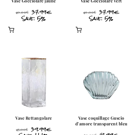
Vase Gocciolare jaune
Vase Gocciolare vert
37.99
€
37.99
€
40.00
€
40.00
€
Save: 5%
Save: 5%
Vase Rettangolare
Vase coquillage Guscio
d’amore transparent bleu
39.99
€
45.00
€