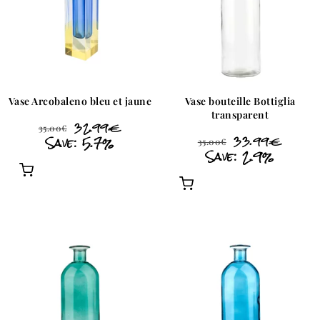
Vase Arcobaleno bleu et jaune
Vase bouteille Bottiglia
transparent
32.99
€
35.00
€
Save: 5.7%
33.99
€
35.00
€
Save: 2.9%