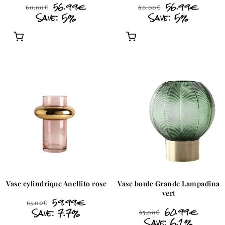
56.99
€
56.99
€
60.00
€
60.00
€
Save: 5%
Save: 5%
Vase cylindrique Anellito rose
Vase boule Grande Lampadina
vert
59.99
€
65.00
€
Save: 7.7%
60.99
€
65.00
€
Save: 6.2%