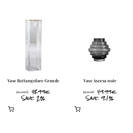
Vase Rettangolare Grande
Vase Ascesa noir
48.99
€
49.99
€
50.00
€
55.00
€
Save: 2%
Save: 9.1%