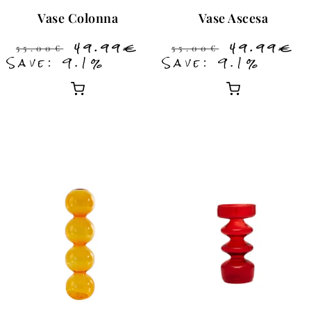
Vase Colonna
Vase Ascesa
49.99
€
49.99
€
55.00
€
55.00
€
Save: 9.1%
Save: 9.1%