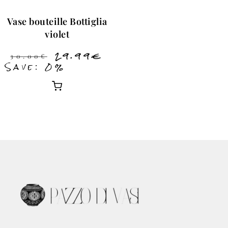
Vase bouteille Bottiglia
violet
29.99
€
30.00
€
Save: 0%