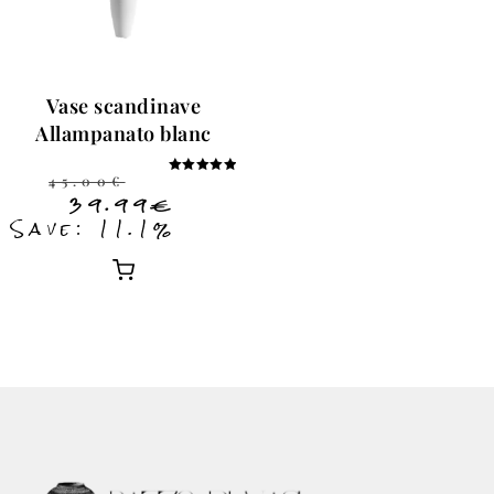
Vase scandinave
Allampanato blanc
45.00
€
Note
5.00
39.99
€
sur 5
Save: 11.1%