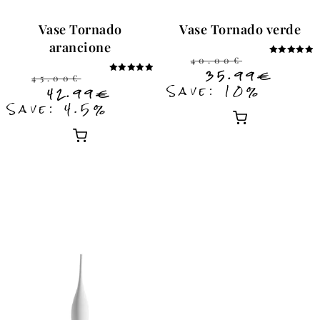
Vase Tornado
Vase Tornado verde
arancione
40.00
€
Note
5.00
35.99
€
45.00
€
sur 5
Note
Save: 10%
5.00
42.99
€
sur 5
Save: 4.5%