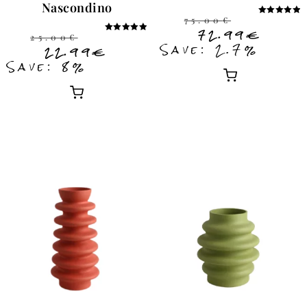
Nascondino
75.00
€
Note
5.00
72.99
€
25.00
€
sur 5
Note
Save: 2.7%
5.00
22.99
€
sur 5
Save: 8%