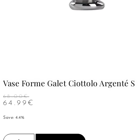
Vase Forme Galet Ciottolo Argenté S
68.00
€
64.99
€
Save: 4.4%