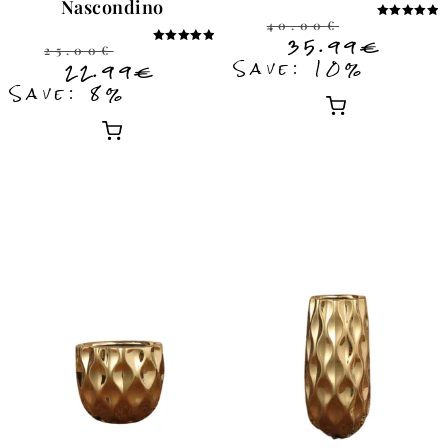
Nascondino
40.00
€
Note
5.00
35.99
€
25.00
€
sur 5
Note
Save: 10%
5.00
22.99
€
sur 5
Save: 8%