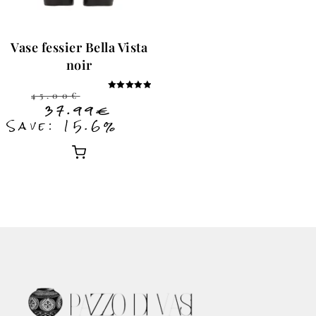
Vase fessier Bella Vista
noir
45.00
€
Note
5.00
37.99
€
sur 5
Save: 15.6%