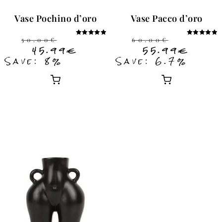
Vase Pochino d’oro
Vase Pacco d’oro
50.00
€
60.00
€
Note
Note
5.00
5.00
45.99
€
55.99
€
sur 5
sur 5
Save: 8%
Save: 6.7%