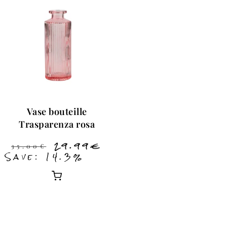
Vase bouteille
Trasparenza rosa
29.99
€
35.00
€
Save: 14.3%