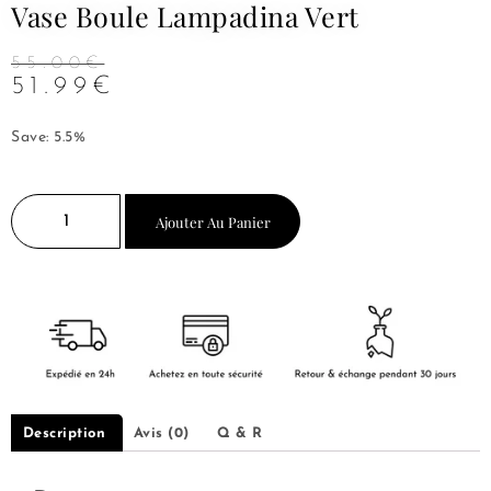
Vase Boule Lampadina Vert
55.00
€
51.99
€
Save: 5.5%
Ajouter Au Panier
Description
Avis (0)
Q & R