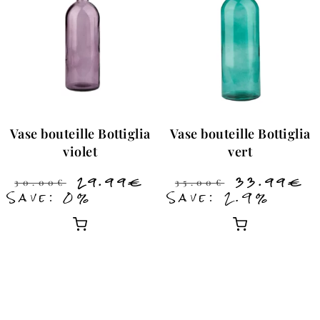
Vase bouteille Bottiglia
Vase bouteille Bottiglia
violet
vert
29.99
€
33.99
€
30.00
€
35.00
€
Save: 0%
Save: 2.9%